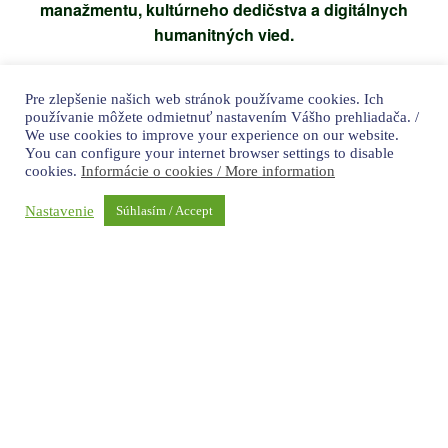
manažmentu, kultúrneho dedičstva a digitálnych
humanitných vied.
Pre zlepšenie našich web stránok používame cookies. Ich
používanie môžete odmietnuť nastavením Vášho prehliadača. /
We use cookies to improve your experience on our website.
magisterská
You can configure your internet browser settings to disable
cookies.
Informácie o cookies / More information
Starší študenti ÚMKD prezentujú svoje
príspevky súvisiace s hlavnou témou
Nastavenie
Súhlasím / Accept
konferencie. Príspevky sú tvorené v rámci
predmetu Publikovanie vo vedeckom priestore.
Potrebné informácie poskytuje vyučujúci
predmetu.​
Hlavná téma sekcie:
Mediálna gramotnosť v kontexte médií a
manažmentu, kultúrneho dedičstva a digitálnych