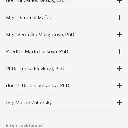
doc. Ing. Miloš Dudáš, CSc.
Mgr. Dominik Maček
Mgr. Veronika Mažgútová, PhD.
PaedDr. Marta Lacková, PhD.
PhDr. Lenka Plevková, PhD.
doc. JUDr. Ján Štefanica, PhD.
Ing. Martin Záborský
Interní doktorandi